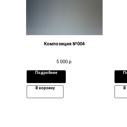
Композиция №004
5 000
р.
Подробнее
П
В корзину
В