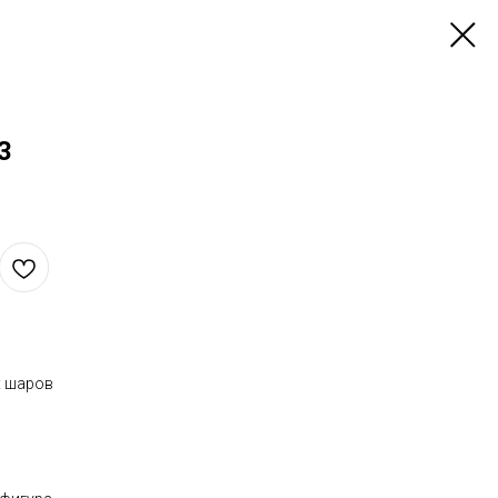
3
х шаров